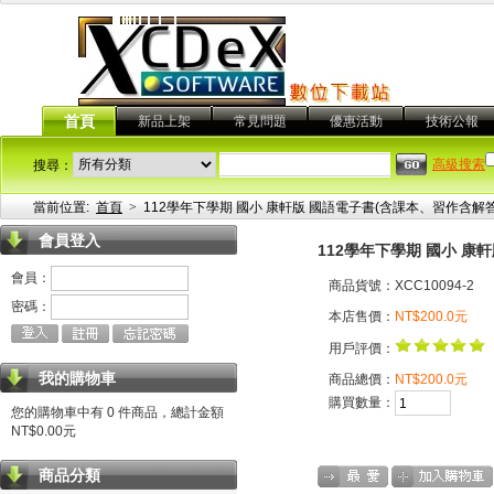
首頁
新品上架
常見問題
優惠活動
技術公報
高級搜索
搜尋：
當前位置:
首頁
>
112學年下學期 國小 康軒版 國語電子書(含課本、習作含解答)
會員登入
112學年下學期 國小 康軒
會員：
商品貨號：XCC10094-2
密碼：
本店售價：
NT$200.0元
用戶評價：
我的購物車
商品總價：
NT$200.0元
購買數量：
您的購物車中有 0 件商品，總計金額
NT$0.00元
商品分類