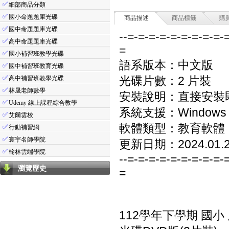
✅
細部商品分類
✅
國小命題題庫光碟
商品描述
商品標籤
購
✅
國中命題題庫光碟
--=-=-=-=-=-=-=-=-=-
✅
高中命題題庫光碟
=
✅
國小補習班教學光碟
語系版本：中文版
✅
國中補習班教育光碟
✅
光碟片數：2 片裝
高中補習班教學光碟
✅
林晟老師數學
安裝說明：直接安裝
✅
Udemy 線上課程綜合教學
系統支援：Windows 7/8
✅
艾爾雲校
軟體類型：教育軟體
✅
行動補習網
✅
寰宇名師學院
更新日期：2024.01.
✅
翰林雲端學院
--=-=-=-=-=-=-=-=-=-
瀏覽歷史
=
112學年下學期 國小