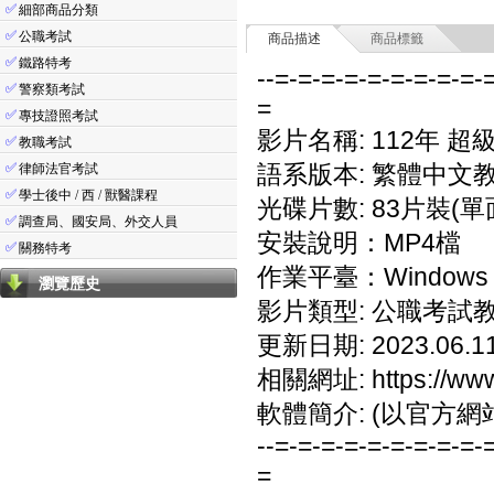
✅
細部商品分類
✅
公職考試
商品描述
商品標籤
✅
鐵路特考
--=-=-=-=-=-=-=-=-=-
✅
警察類考試
=
✅
專技證照考試
影片名稱: 112年 超
✅
教職考試
✅
語系版本: 繁體中文
律師法官考試
✅
學士後中 / 西 / 獸醫課程
光碟片數: 83片裝(單
✅
調查局、國安局、外交人員
安裝說明：MP4檔
✅
關務特考
作業平臺：Windows 7/
瀏覽歷史
影片類型: 公職考試
更新日期: 2023.06.1
相關網址: https://www
軟體簡介: (以官方網
--=-=-=-=-=-=-=-=-=-
=