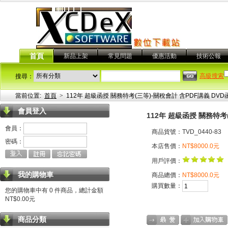
首頁
新品上架
常見問題
優惠活動
技術公報
高級搜索
搜尋：
當前位置:
首頁
>
112年 超級函授 關務特考(三等)-關稅會計 含PDF講義 DVD函
會員登入
112年 超級函授 關務特考(
會員：
商品貨號：TVD_0440-83
密碼：
本店售價：
NT$8000.0元
用戶評價：
我的購物車
商品總價：
NT$8000.0元
購買數量：
您的購物車中有 0 件商品，總計金額
NT$0.00元
商品分類