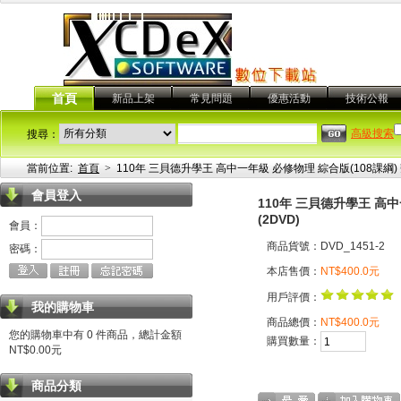
首頁
新品上架
常見問題
優惠活動
技術公報
高級搜索
搜尋：
當前位置:
首頁
>
110年 三貝德升學王 高中一年級 必修物理 綜合版(108課綱) 
會員登入
110年 三貝德升學王 高中
(2DVD)
會員：
商品貨號：DVD_1451-2
密碼：
本店售價：
NT$400.0元
用戶評價：
我的購物車
商品總價：
NT$400.0元
您的購物車中有 0 件商品，總計金額
購買數量：
NT$0.00元
商品分類