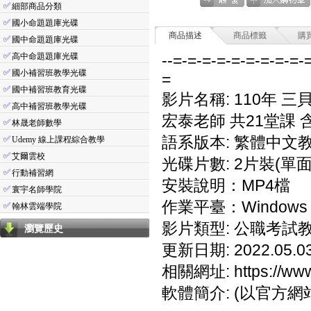
✅
細部商品分類
✅
國小命題題庫光碟
商品描述
商品標籤
購
✅
國中命題題庫光碟
✅
高中命題題庫光碟
--=-=-=-=-=-=-=-=-=-
✅
國小補習班教學光碟
=
✅
國中補習班教育光碟
影片名稱: 110年 三
✅
高中補習班教學光碟
宏泰老師 共21堂課 
✅
林晟老師數學
語系版本: 繁體中文
✅
Udemy 線上課程綜合教學
✅
艾爾雲校
光碟片數: 2片裝(單面
✅
行動補習網
安裝說明：MP4檔
✅
寰宇名師學院
作業平臺：Windows 7
✅
翰林雲端學院
影片類型: 公職考試
瀏覽歷史
更新日期: 2022.05.0
相關網址: https://www
軟體簡介: (以官方網