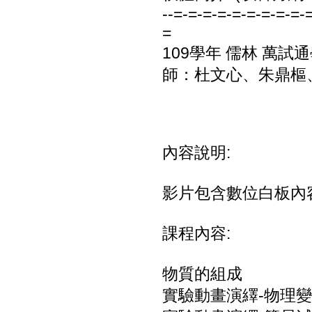
--=-=-=-=-=-=-=-=-=-
=
109學年 儒林 萬試通
師：杜文心、朱鼎樞、
內容說明:
影片包含數位白板內
課程內容:
物質的組成
實驗動畫演繹-物理變