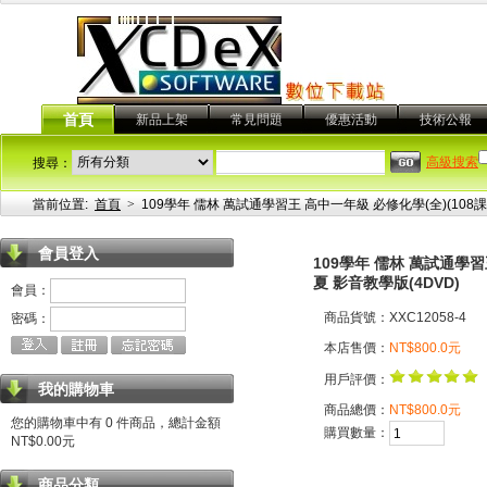
首頁
新品上架
常見問題
優惠活動
技術公報
高級搜索
搜尋：
當前位置:
首頁
>
109學年 儒林 萬試通學習王 高中一年級 必修化學(全)(10
會員登入
109學年 儒林 萬試通學
夏 影音教學版(4DVD)
會員：
商品貨號：XXC12058-4
密碼：
本店售價：
NT$800.0元
用戶評價：
我的購物車
商品總價：
NT$800.0元
您的購物車中有 0 件商品，總計金額
購買數量：
NT$0.00元
商品分類