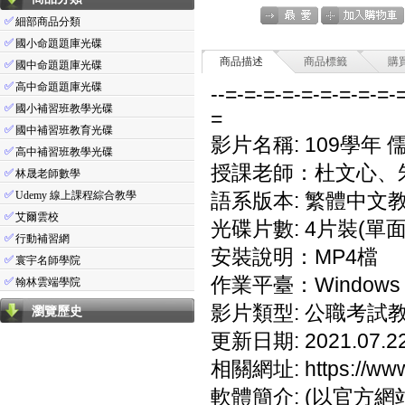
✅
細部商品分類
✅
國小命題題庫光碟
商品描述
商品標籤
購
✅
國中命題題庫光碟
✅
高中命題題庫光碟
--=-=-=-=-=-=-=-=-=-
✅
國小補習班教學光碟
=
✅
國中補習班教育光碟
影片名稱: 109學年 
✅
高中補習班教學光碟
授課老師：杜文心、
✅
林晟老師數學
✅
Udemy 線上課程綜合教學
語系版本: 繁體中文
✅
艾爾雲校
光碟片數: 4片裝(單面
✅
行動補習網
安裝說明：MP4檔
✅
寰宇名師學院
作業平臺：Windows 7
✅
翰林雲端學院
影片類型: 公職考試
瀏覽歷史
更新日期: 2021.07.2
相關網址: https://www.
軟體簡介: (以官方網