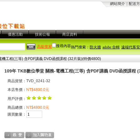
網站簡介
|
配送方
優惠活動
技術公報
商店資料
搜尋內容
高級搜索
熱門搜索：
防火牆
adobe 合輯
遠端代客安
電機工程(三等) 含PDF講義 DVD函授課程 (32片裝)(特價4800)
109年 TKB數位學堂 關務-電機工程(三等) 含PDF講義 DVD函授課程 (3
商品貨號：TVD_0241-32
本店售價：
NT$4800.0元
用戶評價：
商品總價：
NT$4800.0元
購買數量：