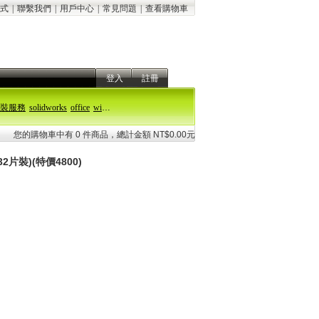
式
|
聯繫我們
|
用戶中心
|
常見問題
|
查看購物車
登入
註冊
裝服務
solidworks
office
windows 11
您的購物車中有 0 件商品，總計金額 NT$0.00元
2片裝)(特價4800)