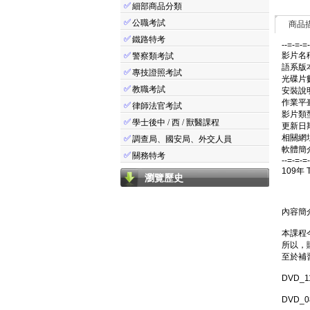
✅
細部商品分類
✅
公職考試
商品
✅
鐵路特考
--=-=-=
✅
影片名稱
警察類考試
語系版
✅
專技證照考試
光碟片數
✅
教職考試
安裝說
作業平臺：
✅
律師法官考試
影片類
✅
學士後中 / 西 / 獸醫課程
更新日期:
相關網址: 
✅
調查局、國安局、外交人員
軟體簡介
✅
關務特考
--=-=-=
109年
瀏覽歷史
內容簡
本課程
所以，
至於補
DVD_
DVD_