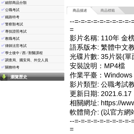
✅
細部商品分類
✅
公職考試
商品描述
商品標籤
✅
鐵路特考
--=-=-=-=-=-=-=-=-=-
✅
警察類考試
=
✅
專技證照考試
影片名稱: 110年 
✅
教職考試
✅
語系版本: 繁體中文
律師法官考試
✅
學士後中 / 西 / 獸醫課程
光碟片數: 35片裝(單
✅
調查局、國安局、外交人員
安裝說明：MP4檔
✅
關務特考
作業平臺：Windows 7
瀏覽歷史
影片類型: 公職考試
更新日期: 2021.6.17
相關網址: https://www.
軟體簡介: (以官方網
--=-=-=-=-=-=-=-=-=-
=