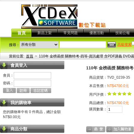
首頁
新品上架
常見問題
優惠活動
技術公報
高級搜索
搜尋：
當前位置:
首頁
>
110年 金榜函授 關務特考-四等-資訊處理 含PDF講義 DVD函授
會員登入
110年 金榜函授 關務特考-
會員：
商品貨號：TVD_0239-35
密碼：
本店售價：
NT$4700.0元
用戶評價：
我的購物車
商品總價：
NT$4700.0元
購買數量：
您的購物車中有 0 件商品，總計金額
NT$0.00元
商品分類