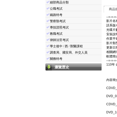
✅
細部商品分類
✅
公職考試
商品
✅
鐵路特考
--=-=-=
✅
影片名稱
警察類考試
語系版
✅
專技證照考試
光碟片數
✅
教職考試
安裝說
作業平臺：
✅
律師法官考試
影片類
✅
學士後中 / 西 / 獸醫課程
更新日期:
相關網址: 
✅
調查局、國安局、外交人員
軟體簡介
✅
關務特考
--=-=-=
110年
瀏覽歷史
內容簡
CDVD
DVD_
CDVD
DVD_