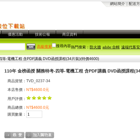
網站簡介
|
配送方
優惠活動
技術公報
商店資料
搜尋內容
高級搜索
熱門搜索：
防火牆
adobe 合輯
遠端代客安
等-電機工程 含PDF講義 DVD函授課程(34片裝)(特價4600)
110年 金榜函授 關務特考-四等-電機工程 含PDF講義 DVD函授課程(34片
商品貨號：TVD_0237-34
本店售價：
NT$4600.0元
用戶評價：
商品總價：
NT$4600.0元
購買數量：