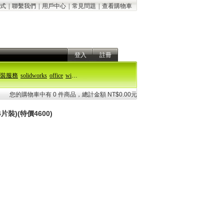
式
|
聯繫我們
|
用戶中心
|
常見問題
|
查看購物車
登入
註冊
裝服務
solidworks
office
windows 11
您的購物車中有 0 件商品，總計金額 NT$0.00元
裝)(特價4600)