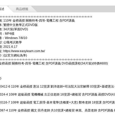
描述
商品標籤
-=-=-=-=-=-=-=-=-=-=-=-=-=-=-=-=-=-=-=-=-=-=-=-=-=-=-=-=-=-=-=-=-=
: 110年 金榜函授 關務特考-四等-電機工程 含PDF講義
本: 繁體中文教學正式DVD版
: 34片裝(單面DVD)
明：MP4檔
Windows 7/8/10
型: 公職考試教學
 2021.6.17
https://www.easylearn.com.tw/
: (以官方網站為準)
-=-=-=-=-=-=-=-=-=-=-=-=-=-=-=-=-=-=-=-=-=-=-=-=-=-=-=-=-=-=-=-=-=
 金榜函授 關務特考-四等-電機工程 含PDF講義 DVD函授課程(34片裝)(特價4600)
介
_0412-6 110年 金榜函授 憲法 12堂課 劉沛老師+司法院大法官解釋 03堂課+基礎憲法 
0324-4 108年 超級函授 電機機械 古正信老師 16堂課+總複習 含PDF講義 函授DVD(4
_0116-7 108年 超級函授 電工原理-基本電學(含概要+大意) 鄭奇老師 18堂課 含PDF講
1087-4 110年 金榜函授 國文 田丹老師 共10堂課+總複習 林嵩、高普老師 含PDF講義 