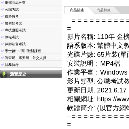
✅
細部商品分類
✅
公職考試
商品描述
商品標籤
✅
鐵路特考
--=-=-=-=-=-=-=-=-=-
✅
警察類考試
=
✅
專技證照考試
影片名稱: 110年 
✅
教職考試
✅
語系版本: 繁體中文
律師法官考試
✅
學士後中 / 西 / 獸醫課程
光碟片數: 65片裝(單
✅
調查局、國安局、外交人員
安裝說明：MP4檔
✅
關務特考
作業平臺：Windows 7
瀏覽歷史
影片類型: 公職考試
更新日期: 2021.6.17
相關網址: https://www.
軟體簡介: (以官方網
--=-=-=-=-=-=-=-=-=-
=