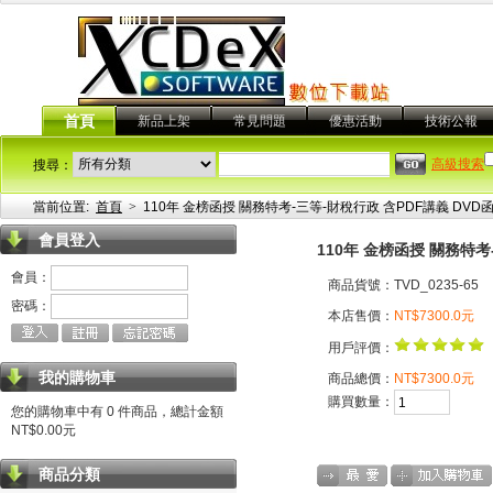
首頁
新品上架
常見問題
優惠活動
技術公報
高級搜索
搜尋：
當前位置:
首頁
>
110年 金榜函授 關務特考-三等-財稅行政 含PDF講義 DVD函授
會員登入
110年 金榜函授 關務特考-
會員：
商品貨號：TVD_0235-65
密碼：
本店售價：
NT$7300.0元
用戶評價：
我的購物車
商品總價：
NT$7300.0元
購買數量：
您的購物車中有 0 件商品，總計金額
NT$0.00元
商品分類