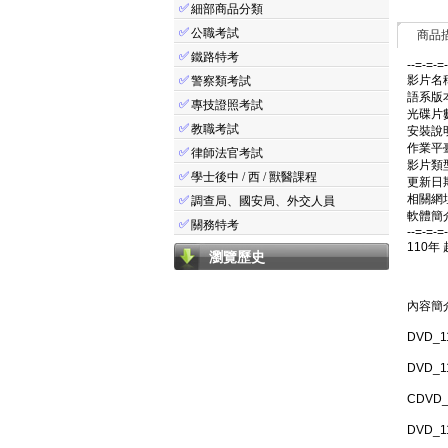
✅
細部商品分類
✅
公職考試
商品
✅
鐵路特考
--=-=-=
✅
影片名稱
警察類考試
語系版
✅
專技證照考試
光碟片數
✅
教職考試
安裝說
作業平臺：
✅
律師法官考試
影片類
✅
學士後中 / 西 / 獸醫課程
更新日期:
相關網址: 
✅
調查局、國安局、外交人員
軟體簡介
✅
關務特考
--=-=-=
110年
瀏覽歷史
內容簡
DVD_
DVD_
CDVD
DVD_