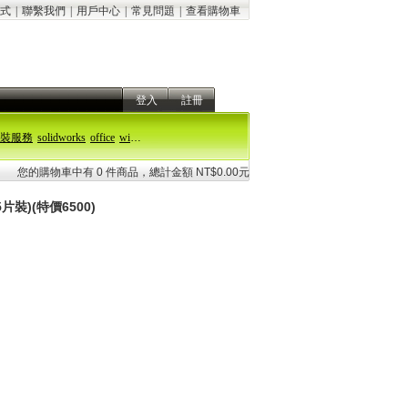
式
|
聯繫我們
|
用戶中心
|
常見問題
|
查看購物車
登入
註冊
裝服務
solidworks
office
windows 11
您的購物車中有 0 件商品，總計金額 NT$0.00元
裝)(特價6500)