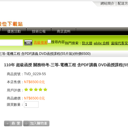
網站簡介
|
配送方
優惠活動
技術公報
商店資料
搜尋內容
高級搜索
熱門搜索：
防火牆
adobe 合輯
遠端代客安
等-電機工程 含PDF講義 DVD函授課程(55片裝)(特價6500)
110年 超級函授 關務特考-三等-電機工程 含PDF講義 DVD函授課程(55片
商品貨號：TVD_0229-55
本店售價：
NT$6500.0元
用戶評價：
商品總價：
NT$6500.0元
購買數量：