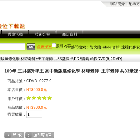
網站簡介
|
配送方
優惠活動
技術公報
商店資料
搜尋內容
高級搜索
熱門搜索：
防火牆
adobe 合輯
遠端代客安
版選修化學 林瑋老師+王宇老師 共33堂課 含PDF講義 函授DVD(9片DVD)
109年 三貝德升學王 高中新版選修化學 林瑋老師+王宇老師 共33堂課 含
商品貨號：CDVD_0277-9
本店售價：
NT$900.0元
用戶評價：
商品總價：
NT$900.0元
購買數量：