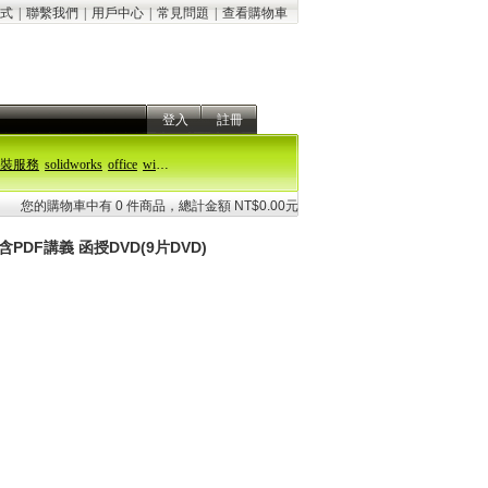
式
|
聯繫我們
|
用戶中心
|
常見問題
|
查看購物車
登入
註冊
裝服務
solidworks
office
windows 11
您的購物車中有 0 件商品，總計金額 NT$0.00元
PDF講義 函授DVD(9片DVD)