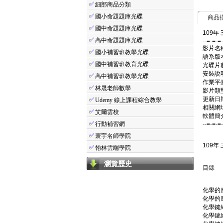
✅
細部商品分類
✅
國小命題題庫光碟
商品
✅
國中命題題庫光碟
109年
✅
高中命題題庫光碟
--=-=-=
影片名稱
✅
國小補習班教學光碟
語系版
✅
國中補習班教育光碟
光碟片數
安裝說
✅
高中補習班教學光碟
作業平臺
✅
林晟老師數學
影片類
更新日期：
✅
Udemy 線上課程綜合教學
相關網址：
✅
艾爾雲校
軟體簡
✅
行動補習網
--=-=-=
✅
寰宇名師學院
109年
✅
翰林雲端學院
瀏覽歷史
目錄
化學的
化學的應
化學鍵結
化學鍵結