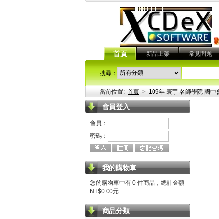
首頁
新品上架
常見問題
搜尋：
當前位置:
首頁
>
109年 寰宇 名師學院 國中
會員登入
會員：
密碼：
我的購物車
您的購物車中有 0 件商品，總計金額
NT$0.00元
商品分類