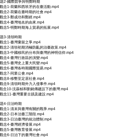
主題2-國際競爭與明鄭時期
02-觀念1-荷蘭和西班牙的在臺活動.mp4
03-觀念2-荷蘭在臺時期的社會.mp4
04-觀念3-鄭成功和鄭經.mp4
05-觀念4-臺灣地名的由來.mp4
06-觀念5-明鄭時期海上貿易的拓展.mp4
主題3-清領時期
02-觀念1-臺灣棄留之爭.mp4
03-觀念2-清領初期消極防亂的治臺政策.mp4
04-觀念3-中國移民的分布與臺灣的神明信仰.mp4
05-觀念4-臺灣行政區的演變.mp4
06-觀念5-臺灣史上重大民變.mp4
07-觀念6-臺灣各時期國際貿易.mp4
8-觀念7-同業公會.mp4
09-觀念8-移墾至定居社會.mp4
10-觀念9-清領時期外力入侵事件.mp4
11-觀念10-沈葆楨和劉銘傳建設下的臺灣.mp4
12-觀念11-臺灣重要古蹟及建設.mp4
主題4-日治時期
02-觀念1-清末與臺灣有關的戰爭.mp4
03-觀念2-日本治臺三階段.mp4
04-觀念3-日治臺灣的統治體制.mp4
05-觀念4-臺灣經濟發展.mp4
06-觀念5-臺灣教育發展.mp4
07-觀念6-日治下的臺灣社會.mp4