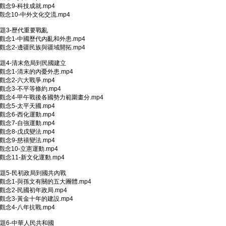
0-觀念9-科技成就.mp4
1-觀念10-中外文化交流.mp4
主題3-歷代重要戰亂
02-觀念1-中國歷代內亂和外患.mp4
03-觀念2-邊疆民族與疆域開拓.mp4
主題4-清末危局到民國建立
02-觀念1-清末的內憂外患.mp4
3-觀念2-六大戰爭.mp4
4-觀念3-不平等條約.mp4
05-觀念4-甲午戰後各國勢力範圍畫分.mp4
6-觀念5-太平天國.mp4
7-觀念6-西化運動.mp4
8-觀念7-自強運動.mp4
9-觀念8-戊戌變法.mp4
0-觀念9-慈禧變法.mp4
1-觀念10-立憲運動.mp4
2-觀念11-新文化運動.mp4
主題5-民初政局到國共內戰
02-觀念1-與孫文有關的五大團體.mp4
03-觀念2-民國初年政局.mp4
04-觀念3-黃金十年的建設.mp4
5-觀念4-八年抗戰.mp4
主題6-中華人民共和國