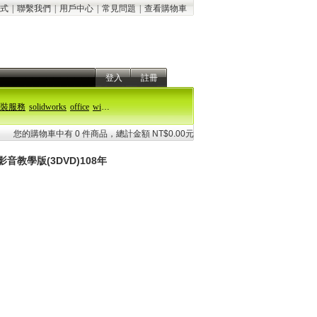
式
|
聯繫我們
|
用戶中心
|
常見問題
|
查看購物車
登入
註冊
裝服務
solidworks
office
windows 11
您的購物車中有 0 件商品，總計金額 NT$0.00元
音教學版(3DVD)108年