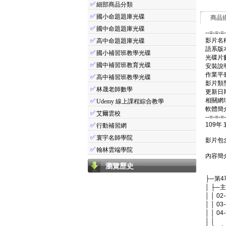
✅
細部商品分類
✅
國小命題題庫光碟
商品
✅
國中命題題庫光碟
--=-=-=
✅
影片名稱
高中命題題庫光碟
語系版
✅
國小補習班教學光碟
光碟片數
✅
國中補習班教育光碟
安裝說
作業平臺：
✅
高中補習班教學光碟
影片類
✅
林晟老師數學
更新日期:
相關網址
✅
Udemy 線上課程綜合教學
軟體簡介
✅
艾爾雲校
--=-=-=
109年
✅
行動補習網
✅
寰宇名師學院
影片包
✅
翰林雲端學院
內容簡
瀏覽歷史
├─第
│ ├─
│ │ 
│ │ 
│ │ 
│ │