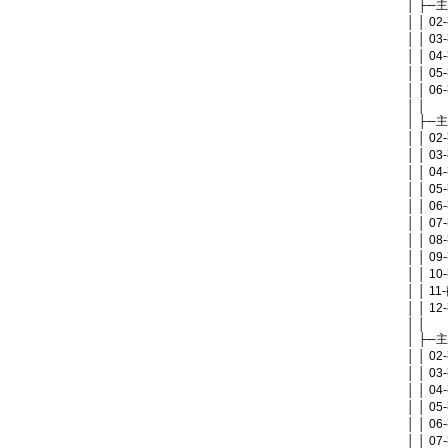
│ ├─
│ │ 
│ │ 
│ │ 
│ │ 
│ │ 
│ │
│ ├─
│ │ 
│ │ 
│ │ 
│ │ 
│ │ 
│ │ 
│ │ 0
│ │ 
│ │ 
│ │ 
│ │ 
│ │
│ ├─
│ │ 
│ │ 
│ │ 
│ │ 
│ │ 
│ │ 