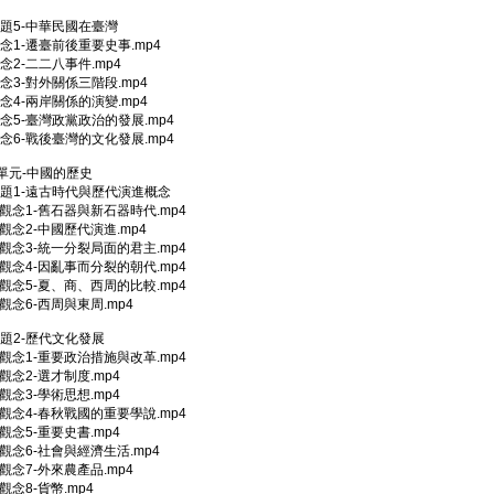
主題5-中華民國在臺灣
-觀念1-遷臺前後重要史事.mp4
-觀念2-二二八事件.mp4
-觀念3-對外關係三階段.mp4
-觀念4-兩岸關係的演變.mp4
-觀念5-臺灣政黨政治的發展.mp4
-觀念6-戰後臺灣的文化發展.mp4
5單元-中國的歷史
─主題1-遠古時代與歷代演進概念
02-觀念1-舊石器與新石器時代.mp4
03-觀念2-中國歷代演進.mp4
04-觀念3-統一分裂局面的君主.mp4
05-觀念4-因亂事而分裂的朝代.mp4
06-觀念5-夏、商、西周的比較.mp4
7-觀念6-西周與東周.mp4
主題2-歷代文化發展
02-觀念1-重要政治措施與改革.mp4
3-觀念2-選才制度.mp4
4-觀念3-學術思想.mp4
05-觀念4-春秋戰國的重要學說.mp4
6-觀念5-重要史書.mp4
07-觀念6-社會與經濟生活.mp4
8-觀念7-外來農產品.mp4
9-觀念8-貨幣.mp4