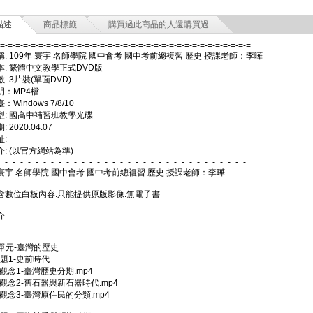
描述
商品標籤
購買過此商品的人還購買過
-=-=-=-=-=-=-=-=-=-=-=-=-=-=-=-=-=-=-=-=-=-=-=-=-=-=-=-=-=-=-=-=-=
: 109年 寰宇 名師學院 國中會考 國中考前總複習 歷史 授課老師：李曄
本: 繁體中文教學正式DVD版
: 3片裝(單面DVD)
明：MP4檔
Windows 7/8/10
型: 國高中補習班教學光碟
 2020.04.07
:
: (以官方網站為準)
-=-=-=-=-=-=-=-=-=-=-=-=-=-=-=-=-=-=-=-=-=-=-=-=-=-=-=-=-=-=-=-=-=
 寰宇 名師學院 國中會考 國中考前總複習 歷史 授課老師：李曄
含數位白板內容.只能提供原版影像.無電子書
介
4單元-臺灣的歷史
主題1-史前時代
02-觀念1-臺灣歷史分期.mp4
03-觀念2-舊石器與新石器時代.mp4
04-觀念3-臺灣原住民的分類.mp4