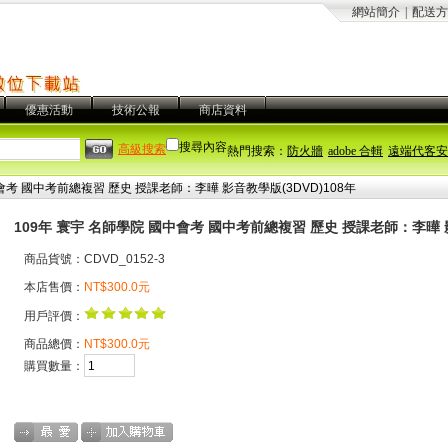
網站簡介
|
配送方
優惠活動
技術公報
商店資料
搜尋內容
高級搜索
熱門搜索：
防火牆
adobe 合輯
遠端代客安
會考 國中考前總複習 歷史 授課老師：李曄 影音教學版(3DVD)108年
109年 寰宇 名師學院 國中會考 國中考前總複習 歷史 授課老師：李曄 影
商品貨號：CDVD_0152-3
本店售價：
NT$300.0元
用戶評價：
商品總價：
NT$300.0元
購買數量：