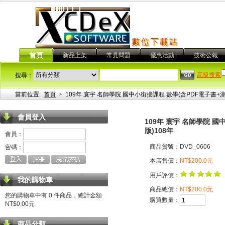
首頁
新品上架
常見問題
優惠活動
技術公報
高級搜索
搜尋：
當前位置:
首頁
>
109年 寰宇 名師學院 國中小銜接課程 數學(含PDF電子書+
會員登入
109年 寰宇 名師學院 
版)108年
會員：
商品貨號：DVD_0606
密碼：
本店售價：
NT$200.0元
用戶評價：
我的購物車
商品總價：
NT$200.0元
您的購物車中有 0 件商品，總計金額
購買數量：
NT$0.00元
商品分類