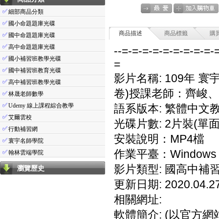
✅
細部商品分類
✅
國小命題題庫光碟
商品描述
商品標籤
購
✅
國中命題題庫光碟
✅
高中命題題庫光碟
--=-=-=-=-=-=-=-=-=-
✅
國小補習班教學光碟
=
✅
國中補習班教育光碟
影片名稱: 109年 
✅
高中補習班教學光碟
卷)授課老師：齊峻
✅
林晟老師數學
✅
Udemy 線上課程綜合教學
語系版本: 繁體中文
✅
艾爾雲校
光碟片數: 2片裝(單面
✅
行動補習網
安裝說明：MP4檔
✅
寰宇名師學院
作業平臺：Windows 7
✅
翰林雲端學院
影片類型: 國高中補
瀏覽歷史
更新日期: 2020.04.2
相關網址:
軟體簡介: (以官方網