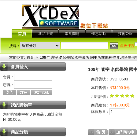
首頁
新品上架
常見問題
優惠活動
技術公報
高級搜索
搜尋：
當前位置:
首頁
>
109年 寰宇 名師學院 國中會考 國中考前總複習 地球科學 授
會員登入
109年 寰宇 名師學院 
會員：
商品貨號：DVD_0603
密碼：
本店售價：
NT$200.0元
用戶評價：
我的購物車
商品總價：
NT$200.0元
購買數量：
您的購物車中有 0 件商品，總計金額
NT$0.00元
商品分類