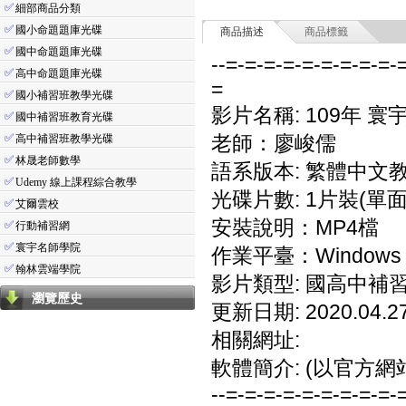
✅
細部商品分類
✅
國小命題題庫光碟
商品描述
商品標籤
✅
國中命題題庫光碟
--=-=-=-=-=-=-=-=-=-
✅
高中命題題庫光碟
=
✅
國小補習班教學光碟
影片名稱: 109年 
✅
國中補習班教育光碟
✅
老師：廖峻儒
高中補習班教學光碟
✅
林晟老師數學
語系版本: 繁體中文
✅
Udemy 線上課程綜合教學
光碟片數: 1片裝(單面
✅
艾爾雲校
安裝說明：MP4檔
✅
行動補習網
✅
寰宇名師學院
作業平臺：Windows 7
✅
翰林雲端學院
影片類型: 國高中補
瀏覽歷史
更新日期: 2020.04.2
相關網址:
軟體簡介: (以官方網
--=-=-=-=-=-=-=-=-=-