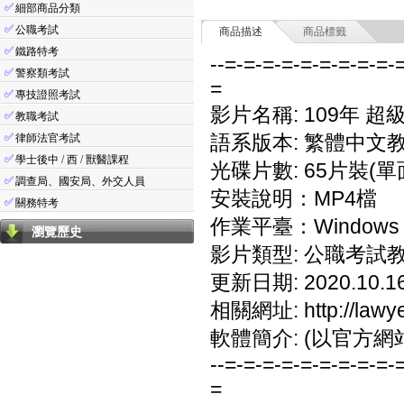
✅
細部商品分類
✅
公職考試
商品描述
商品標籤
✅
鐵路特考
--=-=-=-=-=-=-=-=-=-
✅
警察類考試
=
✅
專技證照考試
影片名稱: 109年 
✅
教職考試
✅
語系版本: 繁體中文
律師法官考試
✅
學士後中 / 西 / 獸醫課程
光碟片數: 65片裝(單
✅
調查局、國安局、外交人員
安裝說明：MP4檔
✅
關務特考
作業平臺：Windows 7
瀏覽歷史
影片類型: 公職考試
更新日期: 2020.10.1
相關網址: http://lawyer
軟體簡介: (以官方網
--=-=-=-=-=-=-=-=-=-
=