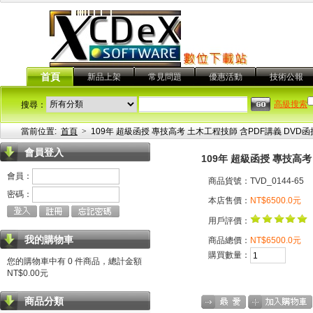
首頁
新品上架
常見問題
優惠活動
技術公報
高級搜索
搜尋：
當前位置:
首頁
>
109年 超級函授 專技高考 土木工程技師 含PDF講義 DVD函授
會員登入
109年 超級函授 專技高考
會員：
商品貨號：TVD_0144-65
密碼：
本店售價：
NT$6500.0元
用戶評價：
我的購物車
商品總價：
NT$6500.0元
購買數量：
您的購物車中有 0 件商品，總計金額
NT$0.00元
商品分類