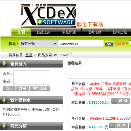
首頁
新品上架
常見問題
優惠活動
技術公報
高級搜索
搜尋：
當前位置:
首頁
>
商品搜索_windows 11
搜尋結果
會員登入
會員：
密碼：
產品名稱：
Xcdex 22周年 百萬軟
設計《防火牆《磁碟、檔案救援《系統
《多媒體《USB64G版(保證99.9％可
我的購物車
本店售價：
NT$2000.0元
您的購物車中有 0 件商品，總計金額
NT$0.00元
產品名稱：
Windows 11.26H1 28
商品分類
本店售價：
NT$300.0元